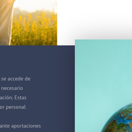
n se accede de
 necesario
ción. Estas
or personal
iante aportaciones