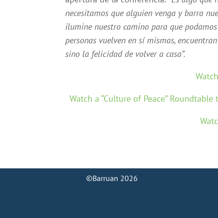
necesitamos que alguien venga y barra nu
ilumine nuestro camino para que podamos v
personas vuelven en sí mismas, encuentran u
sino la felicidad de volver a casa”.
Watch
Watch a “Culture of Peace” Roundtable 
Watc
©Barruan 2026