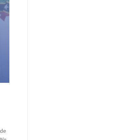
 de
 No